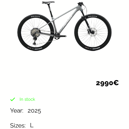
2990€
In stock
2025
Year:⠀
L
Sizes:⠀